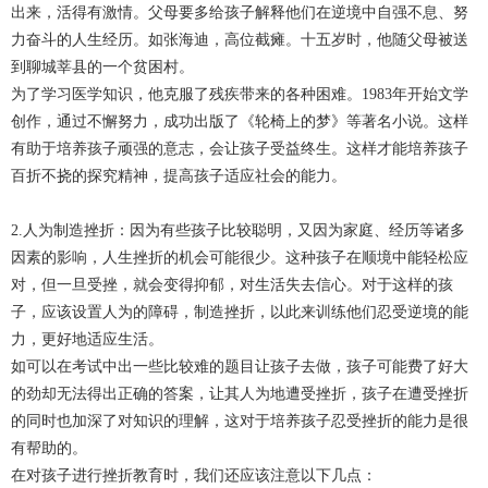
出来，活得有激情。父母要多给孩子解释他们在逆境中自强不息、努
力奋斗的人生经历。如张海迪，高位截瘫。十五岁时，他随父母被送
到聊城莘县的一个贫困村。
为了学习医学知识，他克服了残疾带来的各种困难。1983年开始文学
创作，通过不懈努力，成功出版了《轮椅上的梦》等著名小说。这样
有助于培养孩子顽强的意志，会让孩子受益终生。这样才能培养孩子
百折不挠的探究精神，提高孩子适应社会的能力。
2.人为制造挫折：因为有些孩子比较聪明，又因为家庭、经历等诸多
因素的影响，人生挫折的机会可能很少。这种孩子在顺境中能轻松应
对，但一旦受挫，就会变得抑郁，对生活失去信心。对于这样的孩
子，应该设置人为的障碍，制造挫折，以此来训练他们忍受逆境的能
力，更好地适应生活。
如可以在考试中出一些比较难的题目让孩子去做，孩子可能费了好大
的劲却无法得出正确的答案，让其人为地遭受挫折，孩子在遭受挫折
的同时也加深了对知识的理解，这对于培养孩子忍受挫折的能力是很
有帮助的。
在对孩子进行挫折教育时，我们还应该注意以下几点：